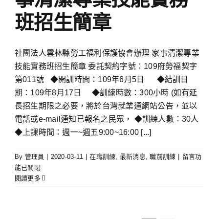
事
班招生簡章
清
潔
專
業
社團法人雲林縣勞工福利保護協會辦理 家事清潔專業
技
技能實務班招生簡章 委託契約字號：109府勞福契字
能
第011號 ◆開訓時間：109年6月5日 ◆結訓日
實
期：109年8月17日 ◆訓練時數：300小時 (如有延
務
班
長招生期限之必要，將於台灣就業通網站公告，並以
【錄
電話或e-mail通知已報名之民眾， ◆訓練人數：30人
取
◆上課時間：週一~週五9:00~16:00 [...]
名
單
在
By
管理員
|
2020-03-11
|
在職訓練
,
最新消息
,
職前訓練
|
留言功
公
〈社
能已關閉
告】〉
團
閱讀更多
中
法
人
雲