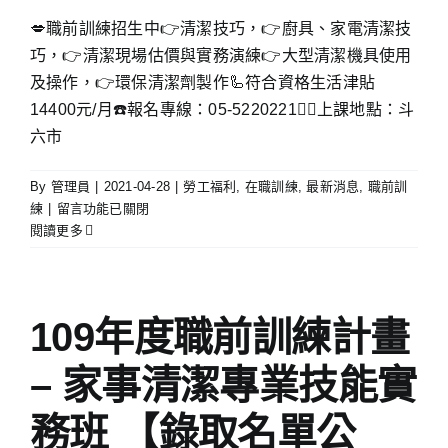
💋職前訓練招生中👉清潔技巧，👉廚具、家電清潔技
巧，👉清潔現場估價與實務演練👉大型清潔機具使用
及操作，👉環保清潔劑製作🦾符合資格生活津貼
14400元/月☎️報名專線：05-5220221🧍‍♂上課地點：斗
六市
By
管理員
|
2021-04-28
|
勞工福利
,
在職訓練
,
最新消息
,
職前訓
在
練
|
留言功能已關閉
〈家
閱讀更多
事
達
人
職
109年度職前訓練計畫
前
訓
– 家事清潔專業技能實
練
招
務班 【錄取名單公
生