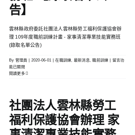
中
告】
～〉
中
雲林縣政府委託社團法人雲林縣勞工福利保護協會辦
理 109年度職前訓練計畫 - 家事清潔專業技能實務班
(錄取名單公告)
在
By
管理員
|
2020-06-01
|
在職訓練
,
最新消息
,
職前訓練
|
留言功
〈109
能已關閉
年
閱讀更多
度
職
前
訓
社團法人雲林縣勞工
練
計
福利保護協會辦理 家
畫
–
事清潔專業技能實務
家