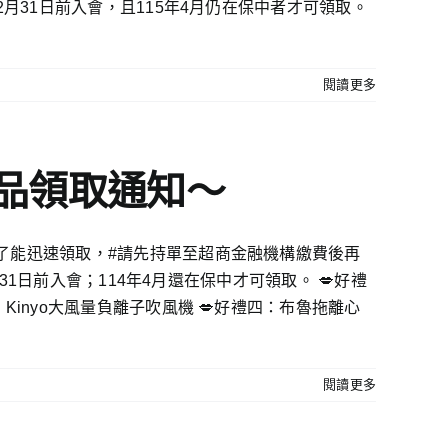
12月31日前入會，且115年4月仍在保中者才可領取。
閱讀更多
念品領取通知〜
👉為了能迅速領取，#請先持單至超商金融機構繳費後再
2月31日前入會；114年4月還在保中才可領取。 💋好禮
三：Kinyo大風量負離子吹風機 💋好禮四：布魯拖離心
閱讀更多