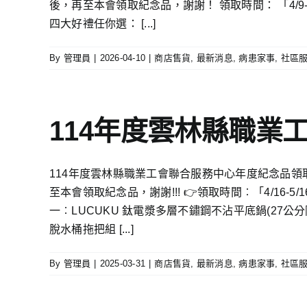
後，再至本會領取紀念品，謝謝！ 領取時間： 「4/9-
四大好禮任你選： [...]
By
管理員
|
2026-04-10
|
商店售貨
,
最新消息
,
病患家事
,
社區
114年度雲林縣職業
114年度雲林縣職業工會聯合服務中心年度紀念品領取通
至本會領取紀念品，謝謝!!! 👉領取時間︰「4/16-5
一︰LUCUKU 鈦電漿多層不鏽鋼不沾平底鍋(27公分附
脫水桶拖把組 [...]
By
管理員
|
2025-03-31
|
商店售貨
,
最新消息
,
病患家事
,
社區