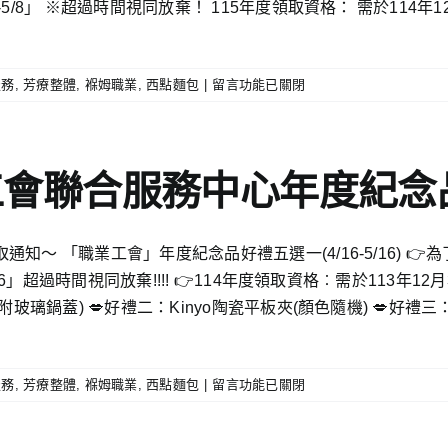
5/8」 ※超過時間視同放棄！ 115年度領取資格： 需於114年
在
服務
,
芳療整體
,
褓姆職業
,
西點麵包
|
留言功能已關閉
〈115
年
度
雲
工會聯合服務中心年度紀
林
縣
職
知〜 「職業工會」年度紀念品好禮五選一(4/16-5/16) 
業
/16」超過時間視同放棄!!!! 👉114年度領取資格︰需於113年1
工
會
玻璃鍋蓋) 💋好禮二：Kinyo陶瓷平板夾(顏色隨機) 💋好禮
聯
合
服
在
服務
,
芳療整體
,
褓姆職業
,
西點麵包
|
留言功能已關閉
務
〈114
中
年
心