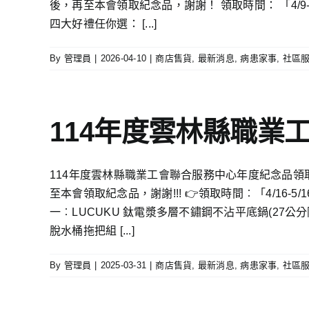
後，再至本會領取紀念品，謝謝！ 領取時間： 「4/9-
四大好禮任你選： [...]
By
管理員
|
2026-04-10
|
商店售貨
,
最新消息
,
病患家事
,
社區
114年度雲林縣職業
114年度雲林縣職業工會聯合服務中心年度紀念品領取通
至本會領取紀念品，謝謝!!! 👉領取時間︰「4/16-5
一︰LUCUKU 鈦電漿多層不鏽鋼不沾平底鍋(27公分附
脫水桶拖把組 [...]
By
管理員
|
2025-03-31
|
商店售貨
,
最新消息
,
病患家事
,
社區