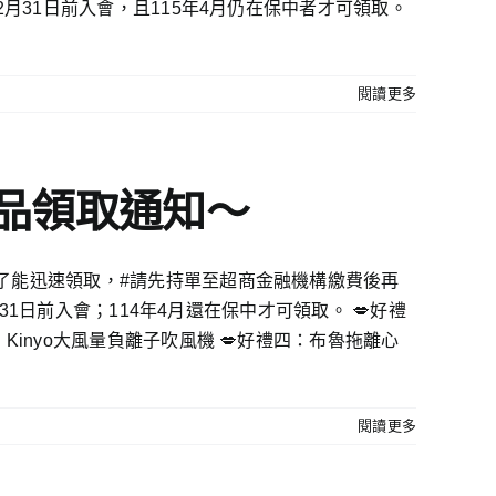
12月31日前入會，且115年4月仍在保中者才可領取。
閱讀更多
念品領取通知〜
👉為了能迅速領取，#請先持單至超商金融機構繳費後再
2月31日前入會；114年4月還在保中才可領取。 💋好禮
三：Kinyo大風量負離子吹風機 💋好禮四：布魯拖離心
閱讀更多