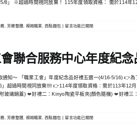
5/8」 ※超過時間視同放棄！ 115年度領取資格： 需於114年
在
服務
,
芳療整體
,
褓姆職業
,
西點麵包
|
留言功能已關閉
〈115
年
度
雲
工會聯合服務中心年度紀
林
縣
職
知〜 「職業工會」年度紀念品好禮五選一(4/16-5/16) 
業
/16」超過時間視同放棄!!!! 👉114年度領取資格︰需於113年1
工
會
玻璃鍋蓋) 💋好禮二：Kinyo陶瓷平板夾(顏色隨機) 💋好禮
聯
合
服
在
服務
,
芳療整體
,
褓姆職業
,
西點麵包
|
留言功能已關閉
務
〈114
中
年
心