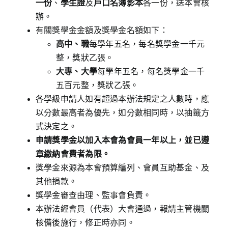
一份
、
學生證
及
戶口名簿影本
各一份，送本會核
辦。
有關獎學金金額及獎學金名額如下：
高中、職
每學年五名，每名獎學金一千元
整，獎狀乙張。
大專、大學
每學年五名，每名獎學金一千
五百元整，獎狀乙張。
各學級申請人如有超過本辦法規定之人數時，應
以分數最高者為優先，如分數相同時，以抽籤方
式決定之。
申請獎學金以加入本會為會員一年以上，並已遵
章繳納會費者為限。
獎學金來源為本會預算編列、會員互助基金、及
其他捐款。
獎學金審查由理、監事會負責。
本辦法經會員（代表）大會通過，報請主管機關
核備後施行，修正時亦同。